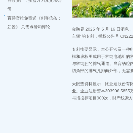
营收资产，接盘方为其父亲公
司
育碧官推免费送《刺客信条：
幻景》 只需点赞和评论
金融界 2025 年 5 月 1
车辆”的专利，授权公告号 CN2228
专利摘要显示，本公开涉及一种
框和底板围成用于容纳电池组的
与容纳腔的排气通道。当容纳腔
切角部的排气孔排向外部，无需
天眼查资料显示，比亚迪股份有限
业。企业注册资本303906.5
与招投标项目969次，财产线索方